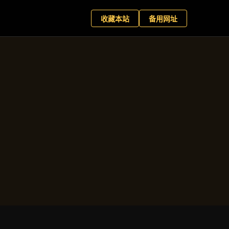
+
现在预约